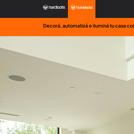
Ir
al
contenido
Decorá, automatizá e iluminá tu casa c