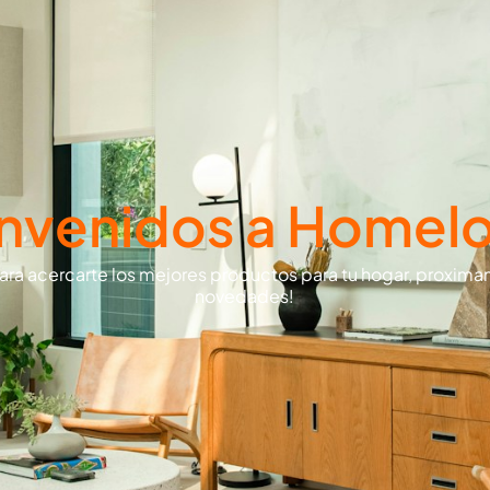
nvenidos a Homel
ara acercarte los mejores productos para tu hogar, proxi
novedades!