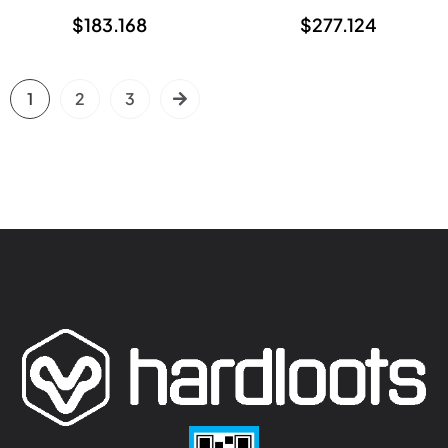
$
183.168
$
277.124
1
2
3