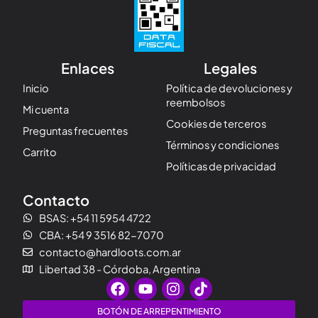
Enlaces
Legales
Inicio
Política de devoluciones y
reembolsos
Mi cuenta
Cookies de terceros
Preguntas frecuentes
Términos y condiciones
Carrito
Políticas de privacidad
Contacto
BSAS: +54 11 5954 4722
CBA: +54 9 3516 82-7070
contacto@hardloots.com.ar
Libertad 38 - Córdoba, Argentina
F
Y
I
T
a
o
n
i
c
u
s
k
BOTÓN DE ARREPENTIMIENTO