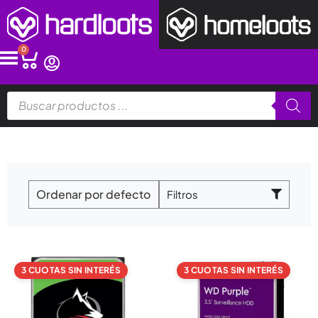
Ir
al
contenido
0
Cart
Búsqueda
de
productos
Filtros
3 CUOTAS SIN INTERÉS
3 CUOTAS SIN INTERÉS