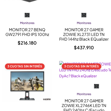
Monitores
Monitores
MONITOR 27 BENQ
MONITOR 27 GAMER
GW2791 FHD IPS 100hz
ZOWIE XL2731 LED TN
FHD 144hz Black EQualizer
$
216.180
$
437.910
3 CUOTAS SIN INTERÉS
3 CUOTAS SIN INTERÉS
Monitores
MONITOR 27 GAMER
ZOWIE XL2746K LED TN
FHD 240hz C/escudo