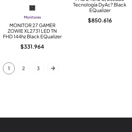
Tecnología DyAc? Black
EQualizer
Monitores
$
850.616
MONITOR 27 GAMER
ZOWIE XL2731 LED TN
FHD 144hz Black EQualizer
$
331.964
1
2
3