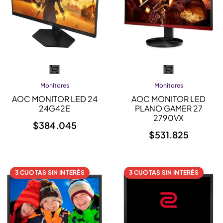
Monitores
Monitores
AOC MONITOR LED 24
AOC MONITOR LED
24G42E
PLANO GAMER 27
2790VX
$
384.045
$
531.825
3 CUOTAS SIN INTERÉS
3 CUOTAS SIN INTERÉS