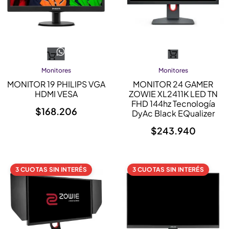
Monitores
Monitores
MONITOR 19 PHILIPS VGA
MONITOR 24 GAMER
HDMI VESA
ZOWIE XL2411K LED TN
FHD 144hz Tecnología
$
168.206
DyAc Black EQualizer
$
243.940
3 CUOTAS SIN INTERÉS
3 CUOTAS SIN INTERÉS