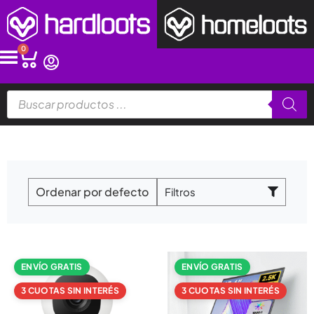
Ir
al
contenido
0
Cart
Búsqueda
de
productos
Filtros
ENVÍO GRATIS
ENVÍO GRATIS
3 CUOTAS SIN INTERÉS
3 CUOTAS SIN INTERÉS