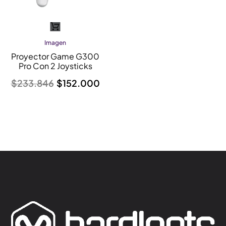
Imagen
El
El
precio
precio
Proyector Game G300
original
actual
Pro Con 2 Joysticks
era:
es:
$233.846.
$152.000.
$
233.846
$
152.000