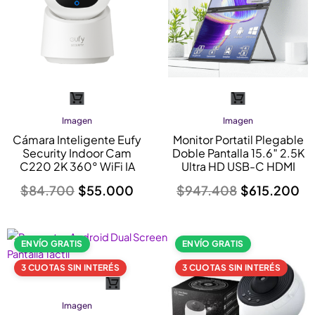
Imagen
El
El
Imagen
El
El
precio
precio
precio
precio
Cámara Inteligente Eufy
Monitor Portatil Plegable
original
actual
original
actual
Security Indoor Cam
Doble Pantalla 15.6″ 2.5K
era:
es:
era:
es:
C220 2K 360° WiFi IA
Ultra HD USB-C HDMI
$84.700.
$55.000.
$947.408.
$615.200.
$
84.700
$
55.000
$
947.408
$
615.200
ENVÍO GRATIS
ENVÍO GRATIS
3 CUOTAS SIN INTERÉS
3 CUOTAS SIN INTERÉS
Imagen
El
El