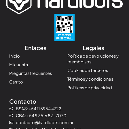
Enlaces
Legales
Inicio
Política de devoluciones y
reembolsos
Mi cuenta
Cookies de terceros
Preguntas frecuentes
Términos y condiciones
Carrito
Políticas de privacidad
Contacto
BSAS: +54 11 5954 4722
CBA: +54 9 3516 82-7070
contacto@hardloots.com.ar