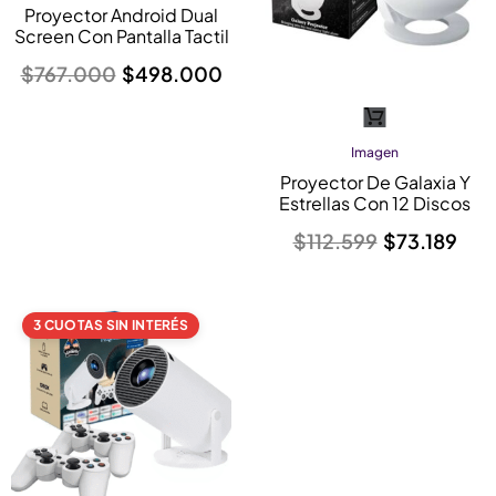
precio
precio
Proyector Android Dual
original
actual
Screen Con Pantalla Tactil
era:
es:
$767.000.
$498.000.
$
767.000
$
498.000
Imagen
El
El
precio
precio
Proyector De Galaxia Y
original
actual
Estrellas Con 12 Discos
era:
es:
$112.599.
$73.189.
$
112.599
$
73.189
3 CUOTAS SIN INTERÉS