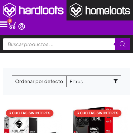
Ir
al
contenido
0
Cart
Búsqueda
de
productos
Filtros
3 CUOTAS SIN INTERÉS
3 CUOTAS SIN INTERÉS