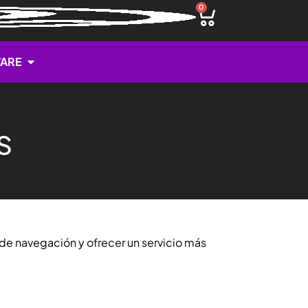
0
Cart
Open HARDWARE
ARE
s
 de navegación y ofrecer un servicio más