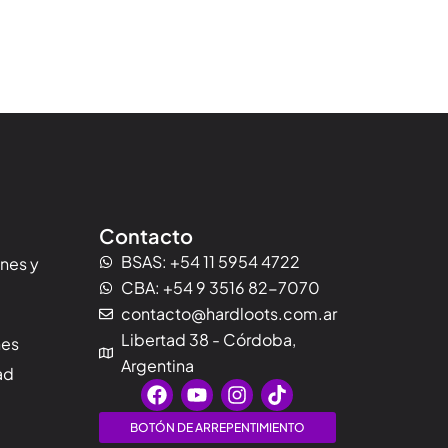
Contacto
BSAS: +54 11 5954 4722
ones y
CBA: +54 9 3516 82-7070
contacto@hardloots.com.ar
Libertad 38 - Córdoba,
nes
Argentina
ad
F
Y
I
T
a
o
n
i
c
u
s
k
BOTÓN DE ARREPENTIMIENTO
e
t
t
t