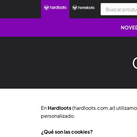
Ir
Búsqueda
al
de
productos
contenido
NOVE
En
Hardloots
(hardloots.com.ar) utilizamo
personalizado.
¿Qué son las cookies?