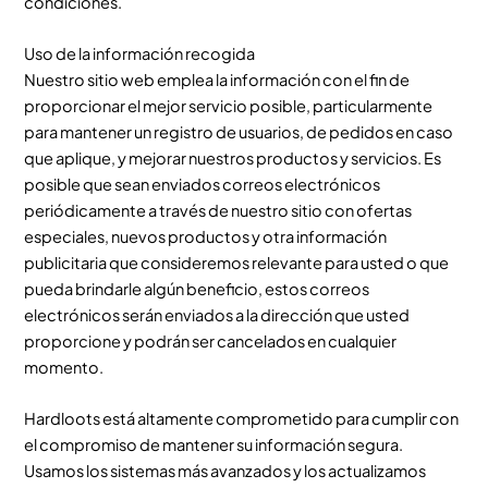
condiciones.
Uso de la información recogida
Nuestro sitio web emplea la información con el fin de
proporcionar el mejor servicio posible, particularmente
para mantener un registro de usuarios, de pedidos en caso
que aplique, y mejorar nuestros productos y servicios. Es
posible que sean enviados correos electrónicos
periódicamente a través de nuestro sitio con ofertas
especiales, nuevos productos y otra información
publicitaria que consideremos relevante para usted o que
pueda brindarle algún beneficio, estos correos
electrónicos serán enviados a la dirección que usted
proporcione y podrán ser cancelados en cualquier
momento.
Hardloots está altamente comprometido para cumplir con
el compromiso de mantener su información segura.
Usamos los sistemas más avanzados y los actualizamos