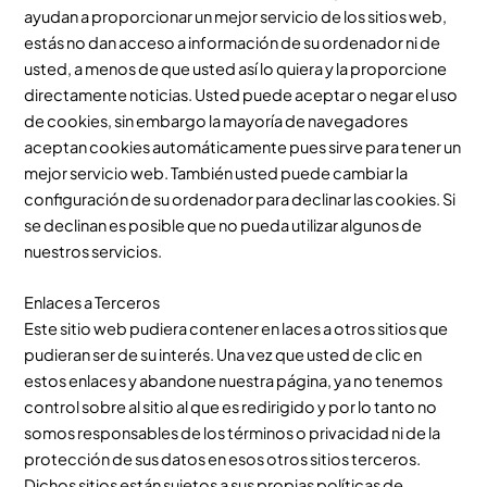
ayudan a proporcionar un mejor servicio de los sitios web,
estás no dan acceso a información de su ordenador ni de
usted, a menos de que usted así lo quiera y la proporcione
directamente noticias. Usted puede aceptar o negar el uso
de cookies, sin embargo la mayoría de navegadores
aceptan cookies automáticamente pues sirve para tener un
mejor servicio web. También usted puede cambiar la
configuración de su ordenador para declinar las cookies. Si
se declinan es posible que no pueda utilizar algunos de
nuestros servicios.
Enlaces a Terceros
Este sitio web pudiera contener en laces a otros sitios que
pudieran ser de su interés. Una vez que usted de clic en
estos enlaces y abandone nuestra página, ya no tenemos
control sobre al sitio al que es redirigido y por lo tanto no
somos responsables de los términos o privacidad ni de la
protección de sus datos en esos otros sitios terceros.
Dichos sitios están sujetos a sus propias políticas de