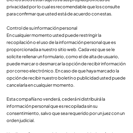
privacidad por lo cual es recomendable que los consulte
para confirmar que usted está de acuerdo con estas.
Control de su información personal
En cualquier momento usted puede restringir la
recopilación o el uso de la información personal que es
proporcionada a nuestro sitio web. Cada vez que se le
solicite rellenar un formulario, como el de alta de usuario,
puede marcar o desmarcar la opción de recibir información
por correo electrónico. En caso de que haya marcado la
opción de recibir nuestro boletín o publicidad usted puede
cancelarla en cualquier momento.
Esta compañía no venderá, cederá ni distribuirá la
información personal que es recopilada sin su
consentimiento, salvo que sea requerido por un juez con un
orden judicial.