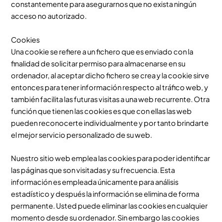
constantemente para asegurarnos que no exista ningún
acceso no autorizado.
Cookies
Una cookie se refiere a un fichero que es enviado con la
finalidad de solicitar permiso para almacenarse en su
ordenador, al aceptar dicho fichero se crea y la cookie sirve
entonces para tener información respecto al tráfico web, y
también facilita las futuras visitas a una web recurrente. Otra
función que tienen las cookies es que con ellas las web
pueden reconocerte individualmente y por tanto brindarte
el mejor servicio personalizado de su web.
Nuestro sitio web emplea las cookies para poder identificar
las páginas que son visitadas y su frecuencia. Esta
información es empleada únicamente para análisis
estadístico y después la información se elimina de forma
permanente. Usted puede eliminar las cookies en cualquier
momento desde su ordenador. Sin embargo las cookies