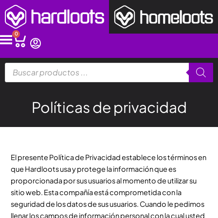
Ir
al
contenido
0
Cart
Búsqueda
de
productos
Políticas de privacidad
El presente Política de Privacidad establece los términos en
que Hardloots usa y protege la información que es
proporcionada por sus usuarios al momento de utilizar su
sitio web. Esta compañía está comprometida con la
seguridad de los datos de sus usuarios. Cuando le pedimos
llenar los campos de información personal con la cual usted