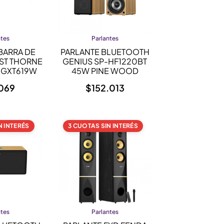
ntes
Parlantes
BARRA DE
PARLANTE BLUETOOTH
ST THORNE
GENIUS SP-HF1220BT
 GXT619W
45W PINE WOOD
069
$
152.013
N INTERÉS
3 CUOTAS SIN INTERÉS
ntes
Parlantes