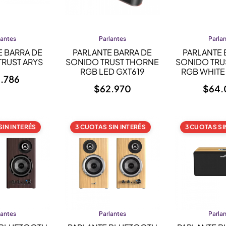
lantes
Parlantes
Parla
E BARRA DE
PARLANTE BARRA DE
PARLANTE 
TRUST ARYS
SONIDO TRUST THORNE
SONIDO TRU
RGB LED GXT619
RGB WHITE
1.786
$
62.970
$
64.
SIN INTERÉS
3 CUOTAS SIN INTERÉS
3 CUOTAS SI
lantes
Parlantes
Parla