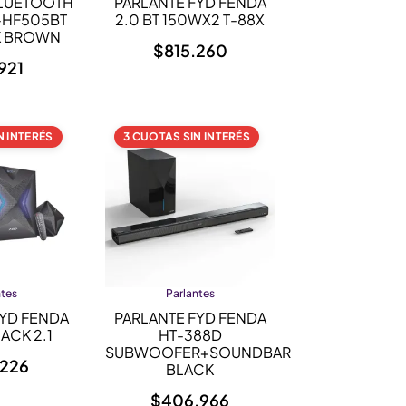
BLUETOOTH
PARLANTE FYD FENDA
-HF505BT
2.0 BT 150WX2 T-88X
K BROWN
$
815.260
921
N INTERÉS
3 CUOTAS SIN INTERÉS
ntes
Parlantes
FYD FENDA
PARLANTE FYD FENDA
ACK 2.1
HT-388D
SUBWOOFER+SOUNDBAR
.226
BLACK
$
406.966