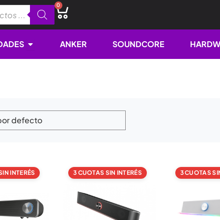
0
Cart
Open NOVEDADES
DADES
ANKER
SOUNDCORE
HARDW
SIN INTERÉS
3 CUOTAS SIN INTERÉS
3 CUOTAS SI