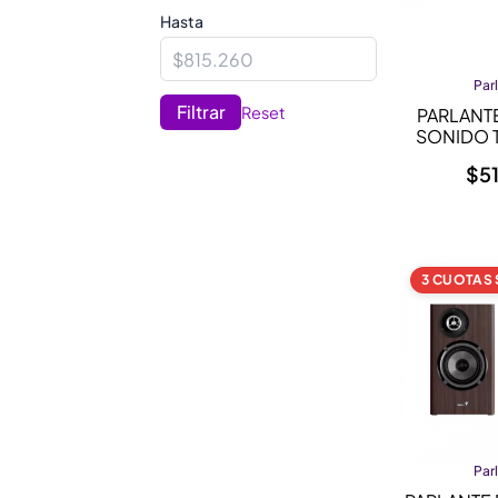
Hasta
Par
Filtrar
Reset
PARLANT
SONIDO 
$
5
3 CUOTAS 
Par