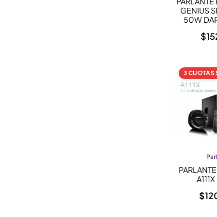
PARLANTE
GENIUS S
50W DA
$
15
3 CUOTAS 
Par
PARLANTE
A111
$
12