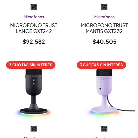
Microfonos
Microfonos
MICROFONO TRUST
MICROFONO TRUST
LANCE GXT242
MANTIS GXT232
$
92.582
$
40.505
3 CUOTAS SIN INTERÉS
3 CUOTAS SIN INTERÉS