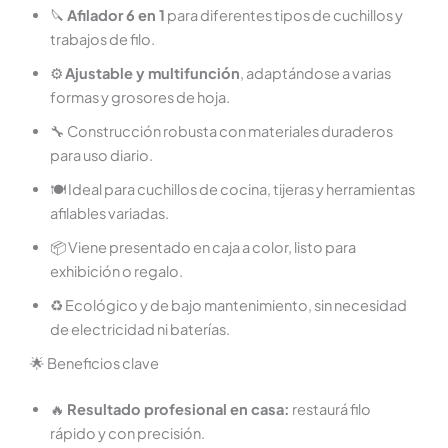
🔪
Afilador 6 en 1
para diferentes tipos de cuchillos y
trabajos de filo.
⚙️
Ajustable y multifunción
, adaptándose a varias
formas y grosores de hoja.
🔧 Construcción robusta con materiales duraderos
para uso diario.
🍽️ Ideal para cuchillos de cocina, tijeras y herramientas
afilables variadas.
📦 Viene presentado en caja a color, listo para
exhibición o regalo.
♻️ Ecológico y de bajo mantenimiento, sin necesidad
de electricidad ni baterías.
🌟 Beneficios clave
🔥
Resultado profesional en casa:
restaurá filo
rápido y con precisión.