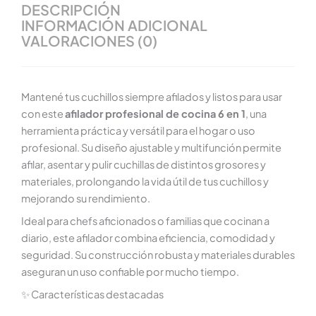
DESCRIPCIÓN
INFORMACIÓN ADICIONAL
VALORACIONES (0)
Mantené tus cuchillos siempre afilados y listos para usar
con este
afilador profesional de cocina 6 en 1
, una
herramienta práctica y versátil para el hogar o uso
profesional. Su diseño ajustable y multifunción permite
afilar, asentar y pulir cuchillas de distintos grosores y
materiales, prolongando la vida útil de tus cuchillos y
mejorando su rendimiento.
Ideal para chefs aficionados o familias que cocinan a
diario, este afilador combina eficiencia, comodidad y
seguridad. Su construcción robusta y materiales durables
aseguran un uso confiable por mucho tiempo.
✨ Características destacadas