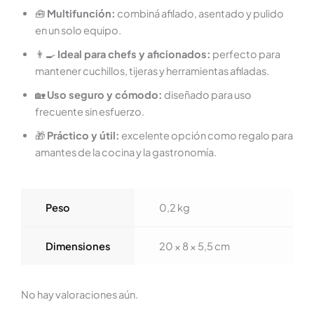
🧰
Multifunción:
combiná afilado, asentado y pulido
en un solo equipo.
👨‍🍳
Ideal para chefs y aficionados:
perfecto para
mantener cuchillos, tijeras y herramientas afiladas.
🏡
Uso seguro y cómodo:
diseñado para uso
frecuente sin esfuerzo.
🎁
Práctico y útil:
excelente opción como regalo para
amantes de la cocina y la gastronomía.
Peso
0,2 kg
Dimensiones
20 × 8 × 5,5 cm
No hay valoraciones aún.