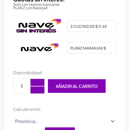
Solo con tarjetas bancarias
PLAN Z con NaranjaX.
Afilador
Disponibilidad:
Profesional
de
AÑADIR AL CARRITO
Cuchillos
6
en
1
Calcular envío
cantidad