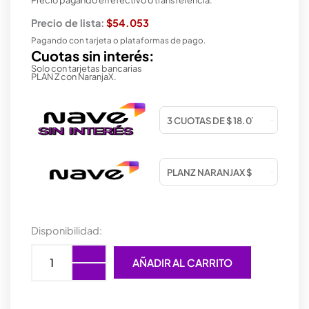
Precio de lista:
$54.053
Pagando con tarjeta o plataformas de pago.
Cuotas sin interés:
Solo con tarjetas bancarias
PLAN Z con NaranjaX.
AURICULAR
Disponibilidad:
FYD
FENDA
AÑADIR AL CARRITO
N203
GREEN
cantidad