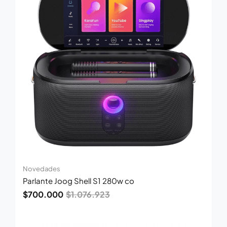
$1.076.923.
$700.000.
Novedades
Parlante Joog Shell S1 280w co
$
700.000
$
1.076.923