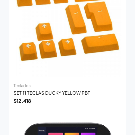
Teclados
SET 11 TECLAS DUCKY YELLOW PBT
$
12.418
El
El
precio
precio
original
actual
era:
es: