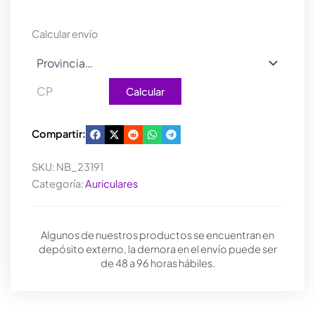
BLIZZ
RGB
Calcular envío
7.1
cantidad
Calcular
Compartir:
SKU:
NB_23191
Categoría:
Auriculares
Algunos de nuestros productos se encuentran en
depósito externo, la demora en el envío puede ser
de 48 a 96 horas hábiles.