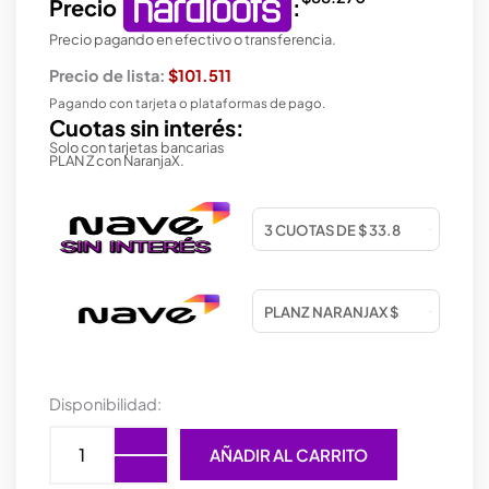
Precio
:
Precio pagando en efectivo o transferencia.
Precio de lista:
$101.511
Pagando con tarjeta o plataformas de pago.
Cuotas sin interés:
Solo con tarjetas bancarias
PLAN Z con NaranjaX.
AURICULAR
Disponibilidad:
GAMER
TRUST
AÑADIR AL CARRITO
GXT
450