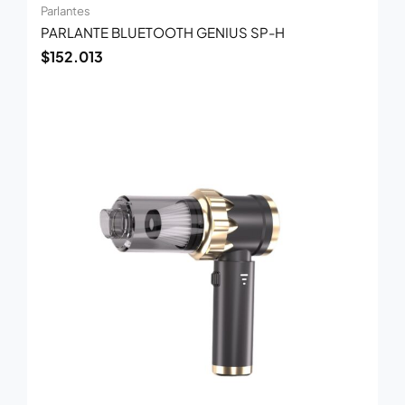
Parlantes
PARLANTE BLUETOOTH GENIUS SP-H
$
152.013
El
El
precio
precio
original
actual
era:
es:
$113.000.
$73.300.