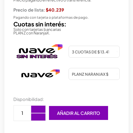
Precio de lista:
$40.239
Pagando con tarjeta o plataformas de pago.
Cuotas sin interés:
Solo con tarjetas bancarias
PLAN Z con NaranjaX.
AURICULAR
Disponibilidad:
TRUST
PRIMO
AÑADIR AL CARRITO
TOUCH
BT
BLACK