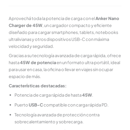
Aprovechá toda la potencia de carga con el
Anker Nano
Charger de 45W
, un cargador compacto y eficiente
diseñado para cargar smartphones, tablets, notebooks
ultralivianas y otros dispositivos USB-C con máxima
velocidad y seguridad.
Gracias a su tecnología avanzada de carga rápida, ofrece
hasta
45W de potencia
en un formato ultra portátil, ideal
para usar en casa, la oficina o llevar en viajes sin ocupar
espacio de más.
Características destacadas:
Potencia de carga rápida de hasta
45W
.
Puerto
USB-C
compatible con carga rápida PD.
Tecnología avanzada de protección contra
sobrecalentamiento y sobrecarga.