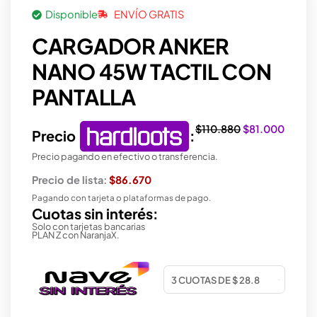
Disponible
ENVÍO GRATIS
CARGADOR ANKER
NANO 45W TACTIL CON
PANTALLA
El
El
$
110.880
$
81.000
Precio
:
precio
preci
Precio pagando en efectivo o transferencia.
original
actual
era:
es:
Precio de lista:
$86.670
$110.880.
$81.0
Pagando con tarjeta o plataformas de pago.
Cuotas sin interés:
Solo con tarjetas bancarias
PLAN Z con NaranjaX.