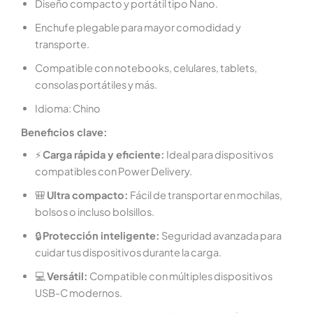
Diseño compacto y portátil tipo Nano.
Enchufe plegable para mayor comodidad y
transporte.
Compatible con notebooks, celulares, tablets,
consolas portátiles y más.
Idioma: Chino
Beneficios clave:
⚡
Carga rápida y eficiente:
Ideal para dispositivos
compatibles con Power Delivery.
🎒
Ultra compacto:
Fácil de transportar en mochilas,
bolsos o incluso bolsillos.
🔒
Protección inteligente:
Seguridad avanzada para
cuidar tus dispositivos durante la carga.
💻
Versátil:
Compatible con múltiples dispositivos
USB-C modernos.