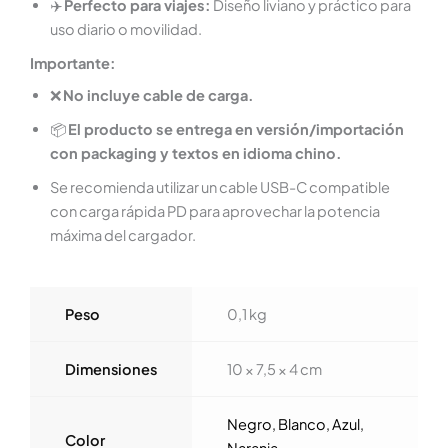
✈️
Perfecto para viajes:
Diseño liviano y práctico para
uso diario o movilidad.
Importante:
❌
No incluye cable de carga.
📦
El producto se entrega en versión/importación
con packaging y textos en idioma chino.
Se recomienda utilizar un cable USB-C compatible
con carga rápida PD para aprovechar la potencia
máxima del cargador.
Peso
0,1 kg
Dimensiones
10 × 7,5 × 4 cm
Negro
,
Blanco
,
Azul
,
Color
Naranja