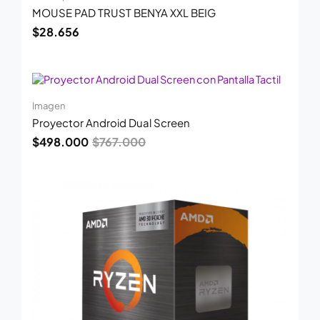
MOUSE PAD TRUST BENYA XXL BEIG
$
28.656
El
El
precio
precio
original
actual
Imagen
era:
es:
Proyector Android Dual Screen
$767.000.
$498.000.
$
498.000
$
767.000