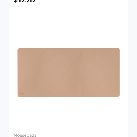
$
162.252
Mousepads