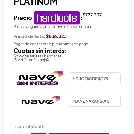
PLATINUM
$
727.237
Precio
:
Precio pagando en efectivo o transferencia.
Precio de lista:
$836.323
Pagando con tarjeta o plataformas de pago.
Cuotas sin interés:
Solo con tarjetas bancarias
PLAN Z con NaranjaX.
FUENTE
Disponibilidad:
ASUS