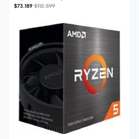
$
73.189
$
112.599