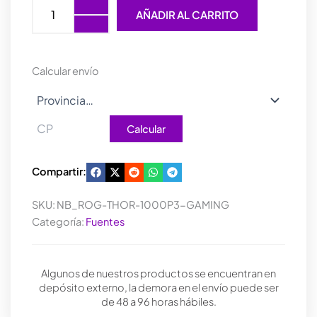
ROG
AÑADIR AL CARRITO
THOR
1000W
GAMING
ATX
Calcular envío
3.1
PCIE
5.1
80
Calcular
PLUS
PLATINUM
cantidad
Compartir:
SKU:
NB_ROG-THOR-1000P3-GAMING
Categoría:
Fuentes
Algunos de nuestros productos se encuentran en
depósito externo, la demora en el envío puede ser
de 48 a 96 horas hábiles.