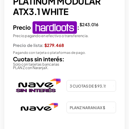
PLATINUM MODULAR
ATX3.1 WHITE
$
243.016
Precio
:
Precio pagando en efectivo o transferencia.
Precio de lista:
$279.468
Pagando con tarjeta o plataformas de pago.
Cuotas sin interés:
Solo con tarjetas bancarias
PLAN Z con NaranjaX.