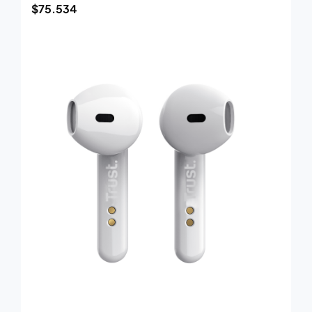
$
75.534