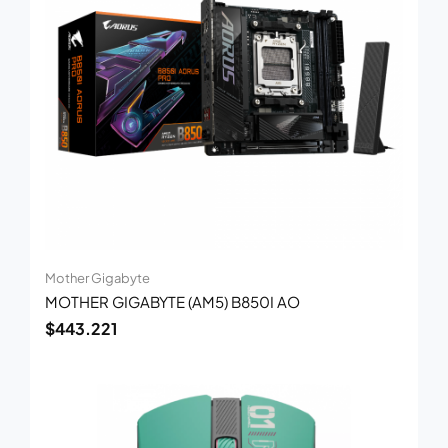
Mother Gigabyte
MOTHER GIGABYTE (AM5) B850I AO
$
443.221