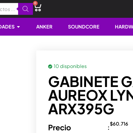
0
Cart
Open NOVEDADES
DADES
ANKER
SOUNDCORE
HARDW
10 disponibles
GABINETE 
AUREOX LYN
ARX395G
$
60.716
Precio
: