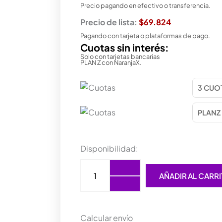
Precio pagando en efectivo o transferencia.
Precio de lista:
$69.824
Pagando con tarjeta o plataformas de pago.
Cuotas sin interés:
Solo con tarjetas bancarias
PLAN Z con NaranjaX.
GABINETE
Disponibilidad:
GAMER
AUREOX
AÑADIR AL CARR
LYNX
V2
ARX395G
cantidad
Calcular envío