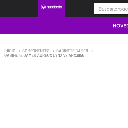
Ir
Búsqueda
al
de
productos
contenido
NOVE
INICIO
COMPONENTES
GABINETE GAMER
GABINETE GAMER AUREOX LYNX V2 ARX395G