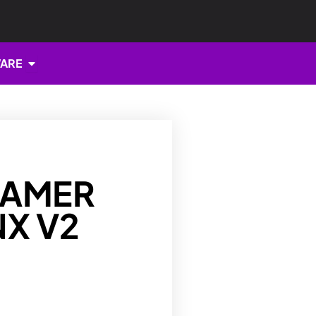
Open HARDWARE
ARE
GAMER
X V2