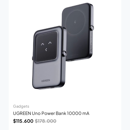
original
actual
era:
es:
$178.000.
$115.600.
Gadgets
UGREEN Uno Power Bank 10000 mA
$
115.600
$
178.000