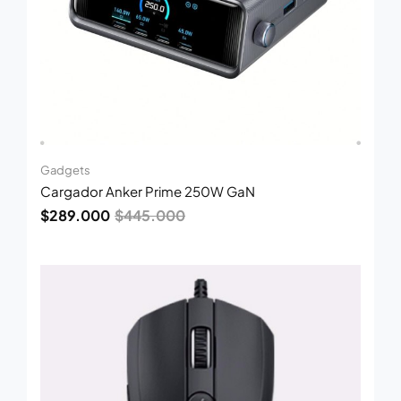
Gadgets
Cargador Anker Prime 250W GaN
$
289.000
$
445.000