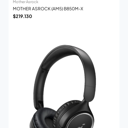
Mother Asrock
MOTHER ASROCK (AM5) B850M-X
$
219.130
El
El
precio
precio
original
actual
era:
es:
$80.700.
$52.900.