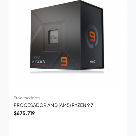
Procesadores
PROCESADOR AMD (AM5) RYZEN 9 7
$
675.719
El
El
precio
precio