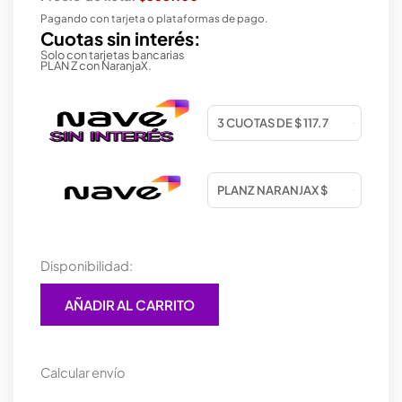
$508.000.
$330.000.
Pagando con tarjeta o plataformas de pago.
Cuotas sin interés:
Solo con tarjetas bancarias
PLAN Z con NaranjaX.
Lampara
Disponibilidad:
LED
con
AÑADIR AL CARRITO
Parlante
Ferrofluido
cantidad
Calcular envío