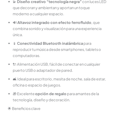
💫
Diseño creativo “tecnología negra”
con luces LED
que decoran y ambientan y aportan un toque
moderno a cualquier espacio.
🔊
Altavoz integrado con efecto ferrofluido
, que
combina sonido y visualización para una experiencia
única.
📱
Conectividad Bluetooth inalámbrica
para
reproducir tu música desde smartphones, tablets o
computadoras.
🔌 Alimentación USB, fácil de conectar en cualquier
puerto USB o adaptador de pared.
🛋️ Ideal para escritorio, mesita de noche, sala de estar,
oficina o espacio de juegos.
🎁 Excelente
opción de regalo
para amantes de la
tecnología, diseño y decoración.
🌟 Beneficios clave