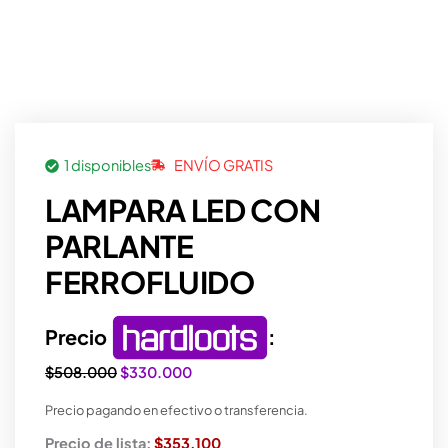
1 disponibles
ENVÍO GRATIS
LAMPARA LED CON
PARLANTE
FERROFLUIDO
Precio
:
El
El
$
508.000
$
330.000
precio
precio
Precio pagando en efectivo o transferencia.
original
actual
era:
es:
Precio de lista:
$353.100