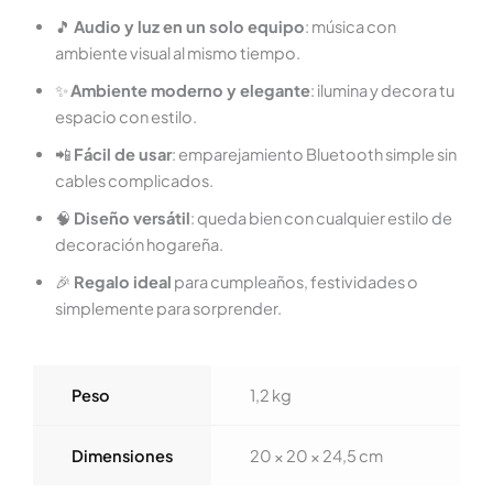
🎵
Audio y luz en un solo equipo
: música con
ambiente visual al mismo tiempo.
✨
Ambiente moderno y elegante
: ilumina y decora tu
espacio con estilo.
📲
Fácil de usar
: emparejamiento Bluetooth simple sin
cables complicados.
🧠
Diseño versátil
: queda bien con cualquier estilo de
decoración hogareña.
🎉
Regalo ideal
para cumpleaños, festividades o
simplemente para sorprender.
Peso
1,2 kg
Dimensiones
20 × 20 × 24,5 cm