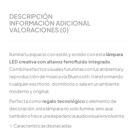
DESCRIPCIÓN
INFORMACIÓN ADICIONAL
VALORACIONES (0)
Iluminá tu espacio con estilo y sonido con esta
lámpara
LED creativa con altavoz ferrofluido integrado
.
Combina efectos visuales futuristas con luz ambiental y
reproducción de música vía Bluetooth, transformando
cualquier escritorio, dormitorio o sala en un ambiente
moderno y original.
Perfecta como
regalo tecnológico
o elemento de
decoración, esta lámpara no solo ilumina, sino que
también ofrece una experiencia audiovisual envolvente.
✨ Características destacadas