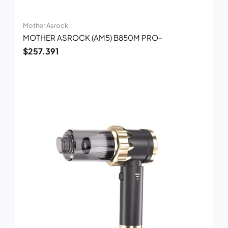
Mother Asrock
MOTHER ASROCK (AM5) B850M PRO-
$
257.391
El
El
precio
precio
original
actual
era:
es:
$113.000.
$73.300.