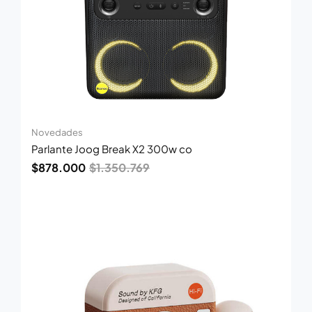
Novedades
Parlante Joog Break X2 300w co
$
878.000
$
1.350.769
El
El
precio
precio
original
actual
era:
es:
$38.100.
$24.700.