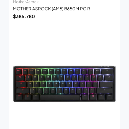
Mother Asrock
MOTHER ASROCK (AM5) B650M PG R
$
385.780