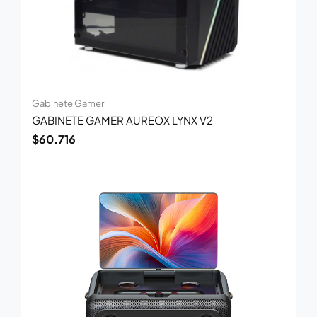
Gabinete Gamer
GABINETE GAMER AUREOX LYNX V2
$
60.716
El
El
precio
precio
original
actual
era:
es:
$1.350.769.
$878.000.