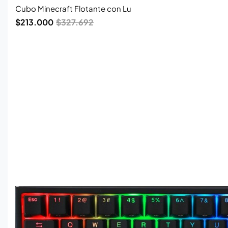
$327.692.
$213.000.
Cubo Minecraft Flotante con Lu
$
213.000
$
327.692