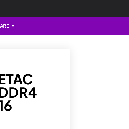
Open HARDWARE
ARE
ETAC
 DDR4
16