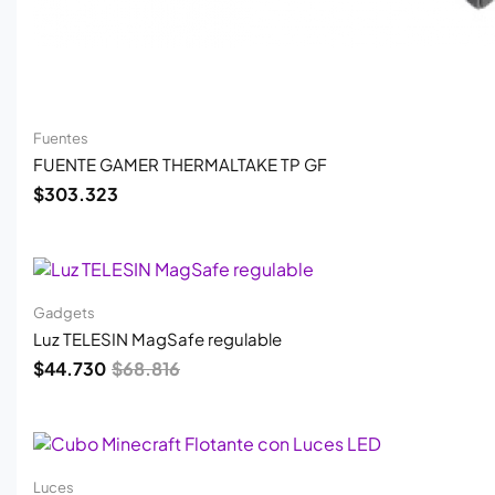
Fuentes
FUENTE GAMER THERMALTAKE TP GF
$
303.323
El
El
precio
precio
original
actual
era:
es:
Gadgets
$68.816.
$44.730.
Luz TELESIN MagSafe regulable
$
44.730
$
68.816
El
El
precio
precio
original
actual
era:
es:
Luces