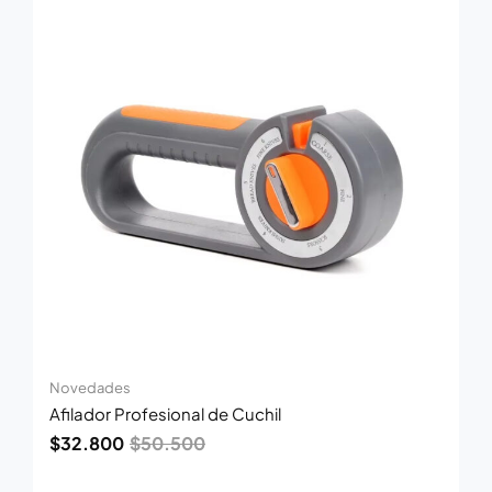
original
actual
era:
es:
$50.500.
$32.800.
Novedades
Afilador Profesional de Cuchil
$
32.800
$
50.500