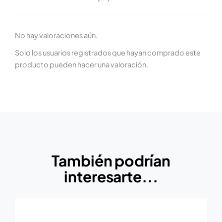
No hay valoraciones aún.
Solo los usuarios registrados que hayan comprado este
producto pueden hacer una valoración.
También podrían
interesarte...
El
El
precio
precio