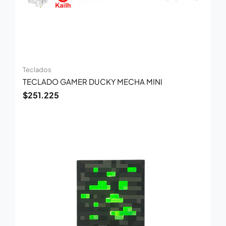
Teclados
TECLADO GAMER DUCKY MECHA MINI
$
251.225
El
El
precio
precio
original
actual
era:
es:
$327.692.
$213.000.