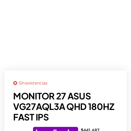
Sin existencias
MONITOR 27 ASUS
VG27AQL3A QHD 180HZ
FAST IPS
$
441.697