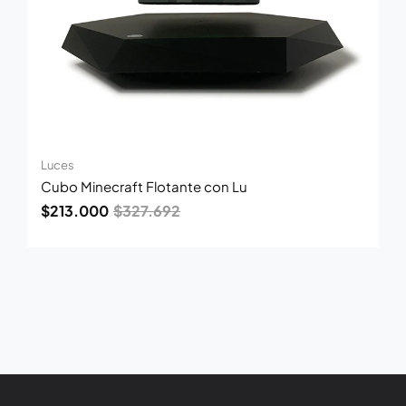
Luces
Cubo Minecraft Flotante con Lu
$
213.000
$
327.692