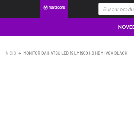
Ir
Búsqueda
al
de
productos
contenido
NOVE
INICIO
MONITOR DAIHATSU LED 19 LM1900 HD HDMI VGA BLACK