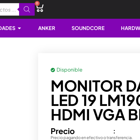
0
Cart
Open NOVEDADES
DADES
ANKER
SOUNDCORE
HARDW
Disponible
MONITOR D
LED 19 LM1
HDMI VGA 
Precio
:
Precio pagando en efectivo o transferencia.