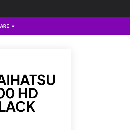
Open HARDWARE
ARE
AIHATSU
900 HD
BLACK