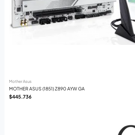
Mother Asus
MOTHER ASUS (1851) Z890 AYW GA
$
445.736