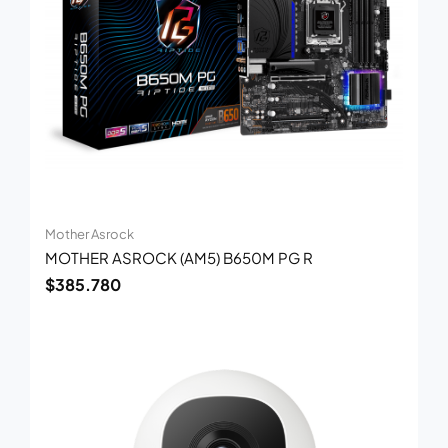
Mother Asrock
MOTHER ASROCK (AM5) B650M PG R
$
385.780
El
El
precio
precio
original
actual
era:
es:
$84.700.
$55.000.