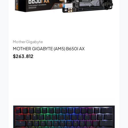
Mother Gigabyte
MOTHER GIGABYTE (AM5) B650I AX
$
263.812