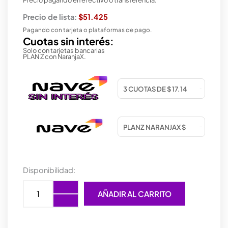
Precio de lista:
$51.425
Pagando con tarjeta o plataformas de pago.
Cuotas sin interés:
Solo con tarjetas bancarias
PLAN Z con NaranjaX.
MOUSE
Disponibilidad:
GAMER
ZOWIE
AÑADIR AL CARRITO
ZA11-
B
BLACK