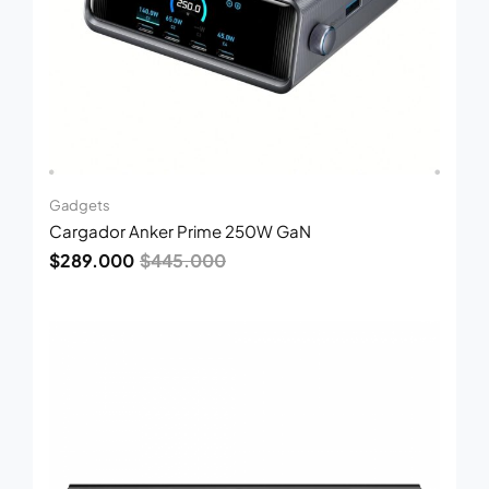
Gadgets
Cargador Anker Prime 250W GaN
$
289.000
$
445.000