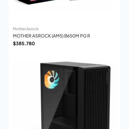
Mother Asrock
MOTHER ASROCK (AM5) B650M PG R
$
385.780