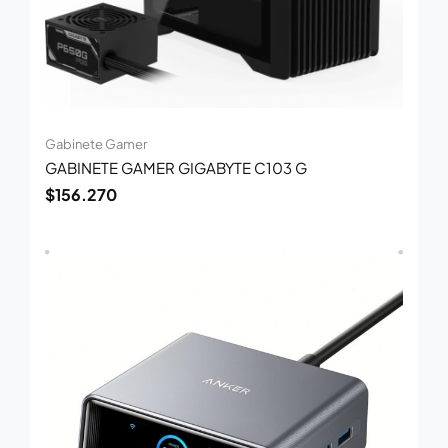
Gabinete Gamer
GABINETE GAMER GIGABYTE C103 G
$
156.270
El
El
precio
precio
original
actual
era:
es:
$445.000.
$289.000.