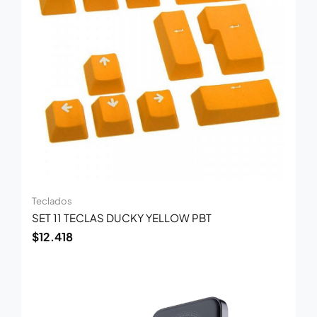
Teclados
SET 11 TECLAS DUCKY YELLOW PBT
$
12.418
El
El
precio
precio
original
actual
era:
es: