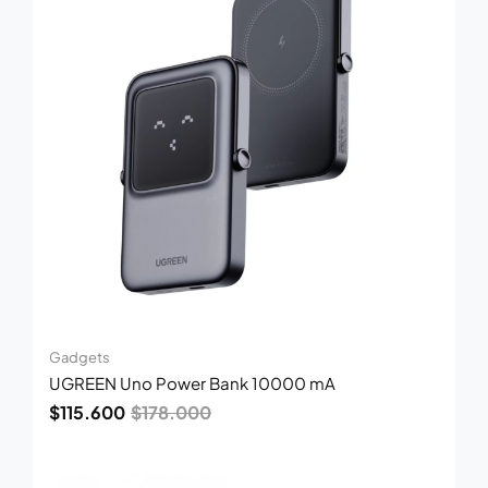
$178.000.
$115.600.
Gadgets
UGREEN Uno Power Bank 10000 mA
$
115.600
$
178.000