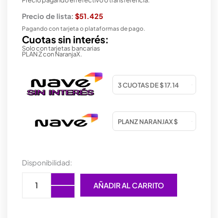
Precio de lista:
$51.425
Pagando con tarjeta o plataformas de pago.
Cuotas sin interés:
Solo con tarjetas bancarias
PLAN Z con NaranjaX.
MOUSE
Disponibilidad:
GAMER
ZOWIE
AÑADIR AL CARRITO
ZA12-
B
BLACK