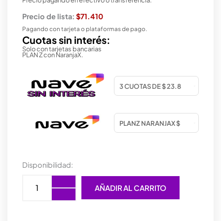
Precio de lista:
$71.410
Pagando con tarjeta o plataformas de pago.
Cuotas sin interés:
Solo con tarjetas bancarias
PLAN Z con NaranjaX.
MOUSE
Disponibilidad:
PAD
GIGABYTE
AÑADIR AL CARRITO
AMP500
cantidad