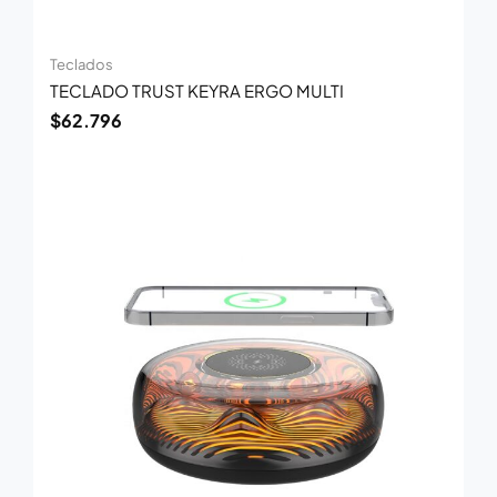
Teclados
TECLADO TRUST KEYRA ERGO MULTI
$
62.796
El
El
precio
precio
original
actual
era:
es:
$70.100.
$45.500.