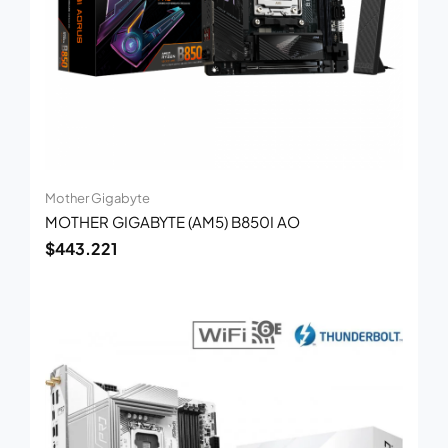
Mother Gigabyte
MOTHER GIGABYTE (AM5) B850I AO
$
443.221