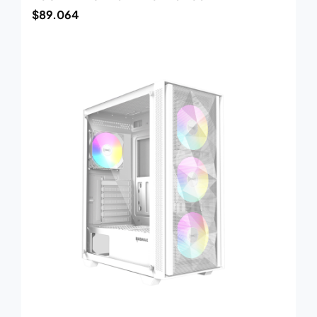
$
89.064