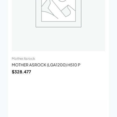
Mother Asrock
MOTHER ASROCK (LGA1200) H510 P
$
328.477