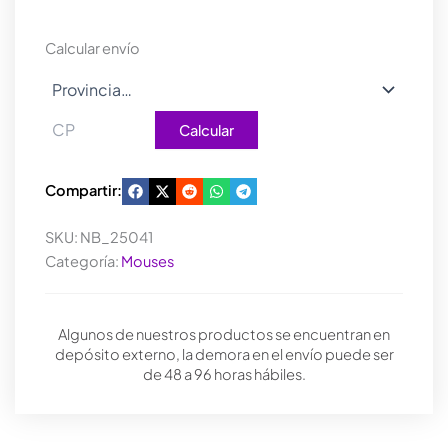
ECO
BLUE
Calcular envío
cantidad
Calcular
Compartir:
SKU:
NB_25041
Categoría:
Mouses
Algunos de nuestros productos se encuentran en
depósito externo, la demora en el envío puede ser
de 48 a 96 horas hábiles.