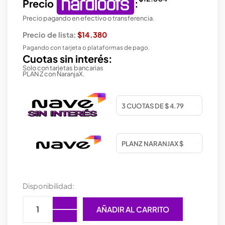
Precio
:
Precio pagando en efectivo o transferencia.
Precio de lista:
$14.380
Pagando con tarjeta o plataformas de pago.
Cuotas sin interés:
Solo con tarjetas bancarias
PLAN Z con NaranjaX.
MOUSE
Disponibilidad:
TRUST
MYDO
AÑADIR AL CARRITO
SILENT
WIRELESS