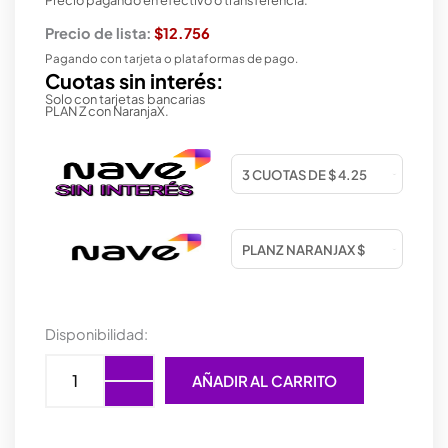
Precio de lista:
$12.756
Pagando con tarjeta o plataformas de pago.
Cuotas sin interés:
Solo con tarjetas bancarias
PLAN Z con NaranjaX.
MOUSE
Disponibilidad:
WIRELESS
GENIUS
AÑADIR AL CARRITO
NX-
7015
SILVER