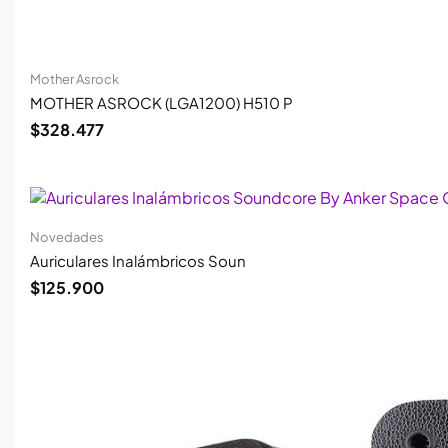
Mother Asrock
MOTHER ASROCK (LGA1200) H510 P
$
328.477
Novedades
Auriculares Inalámbricos Soun
$
125.900