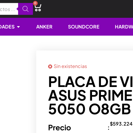
0
Cart
Open NOVEDADES
DADES
ANKER
SOUNDCORE
HARDW
Sin existencias
PLACA DE V
ASUS PRIME
5050 O8GB
$
593.224
Precio
: