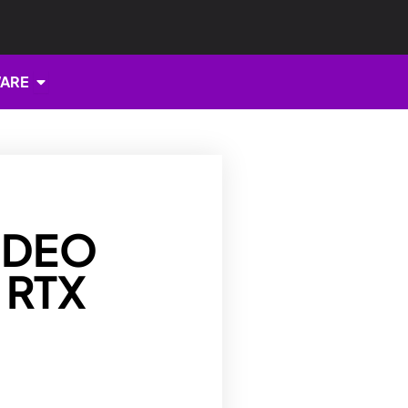
Open HARDWARE
ARE
IDEO
 RTX