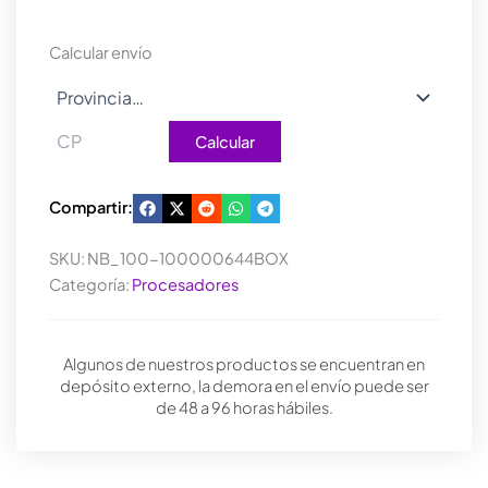
4500
65W
Calcular envío
cantidad
Calcular
Compartir:
SKU:
NB_100-100000644BOX
Categoría:
Procesadores
Algunos de nuestros productos se encuentran en
depósito externo, la demora en el envío puede ser
de 48 a 96 horas hábiles.