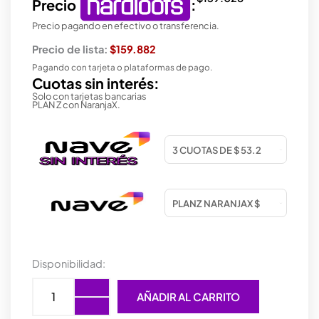
Precio
:
Precio pagando en efectivo o transferencia.
Precio de lista:
$159.882
Pagando con tarjeta o plataformas de pago.
Cuotas sin interés:
Solo con tarjetas bancarias
PLAN Z con NaranjaX.
PROCESADOR
Disponibilidad:
AMD
(AM4)
AÑADIR AL CARRITO
RYZEN
5