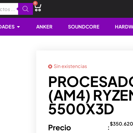
0
Cart
Open NOVEDADES
DADES
ANKER
SOUNDCORE
HARDW
Sin existencias
PROCESAD
(AM4) RYZE
5500X3D
$
350.620
Precio
: