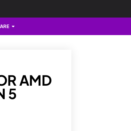
Open HARDWARE
ARE
OR AMD
N 5