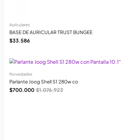
Auriculares
BASE DE AURICULAR TRUST BUNGEE
$
33.586
El
El
precio
precio
original
actual
era:
es:
Novedades
$1.076.923.
$700.000.
Parlante Joog Shell S1 280w co
$
700.000
$
1.076.923