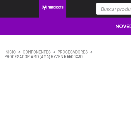
Ir
Búsqueda
al
de
productos
contenido
NOVE
INICIO
COMPONENTES
PROCESADORES
PROCESADOR AMD (AM4) RYZEN 5 5500X3D