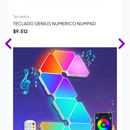
Teclados
TECLADO GENIUS NUMERICO NUMPAD
$
9.512
El
El
precio
precio
original
actual
era:
es:
$106.154.
$69.000.