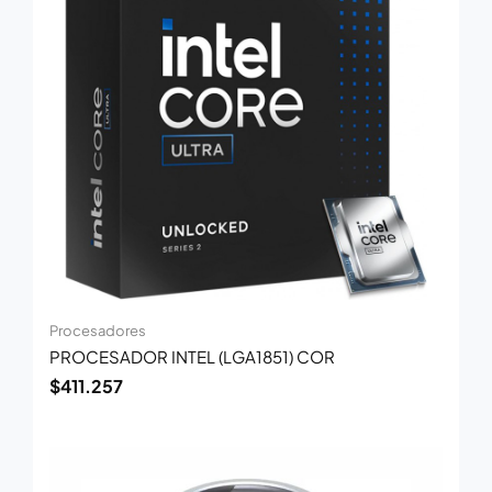
Procesadores
PROCESADOR INTEL (LGA1851) COR
$
411.257
El
El
precio
precio
original
actual