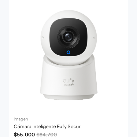
precio
precio
original
actual
era:
es:
$84.700.
$55.000.
Imagen
Cámara Inteligente Eufy Secur
$
55.000
$
84.700