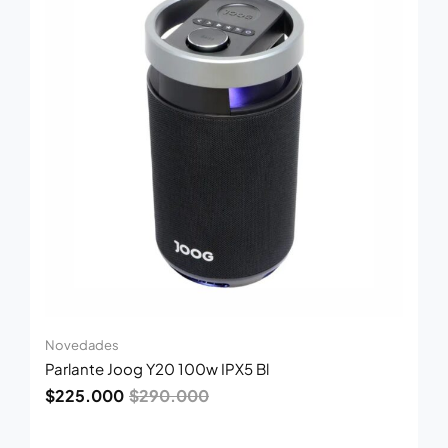
era:
es:
$290.000.
$225.000.
Novedades
Parlante Joog Y20 100w IPX5 Bl
$
225.000
$
290.000
El
El