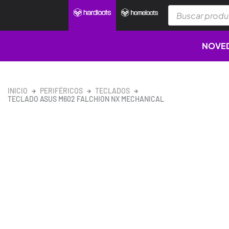
Ir
Búsqueda
al
de
productos
contenido
NOVE
INICIO
PERIFÉRICOS
TECLADOS
TECLADO ASUS M602 FALCHION NX MECHANICAL