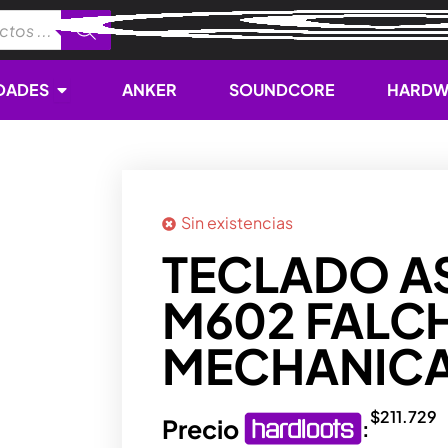
Open NOVEDADES
DADES
ANKER
SOUNDCORE
HARDW
Sin existencias
TECLADO A
M602 FALC
MECHANIC
$
211.729
Precio
: