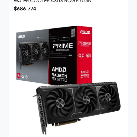
WATER COOLER ASUS ROG RYUJIN I
$
686.774