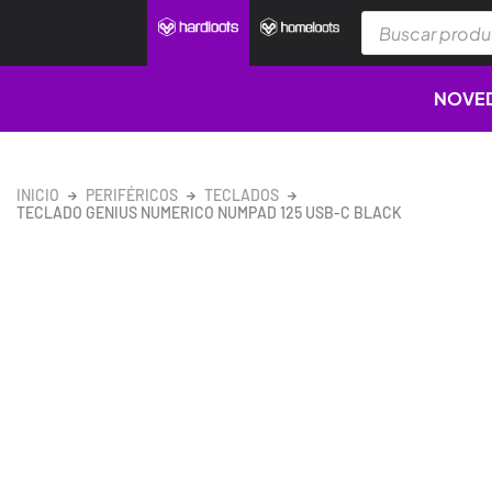
Ir
Búsqueda
al
de
productos
contenido
NOVE
INICIO
PERIFÉRICOS
TECLADOS
TECLADO GENIUS NUMERICO NUMPAD 125 USB-C BLACK