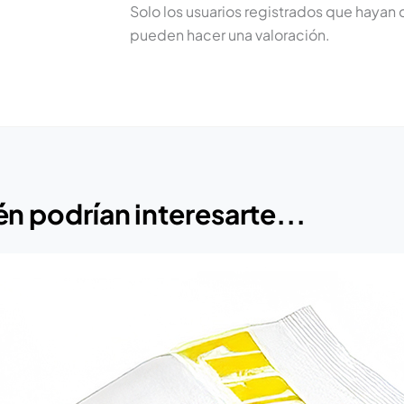
Solo los usuarios registrados que haya
pueden hacer una valoración.
n podrían interesarte...