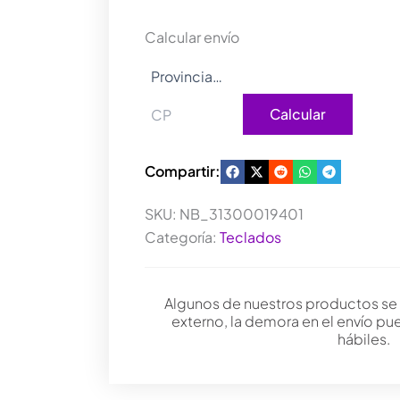
C
BLACK
Calcular envío
cantidad
Calcular
Compartir:
SKU:
NB_31300019401
Categoría:
Teclados
Algunos de nuestros productos se
externo, la demora en el envío pu
hábiles.