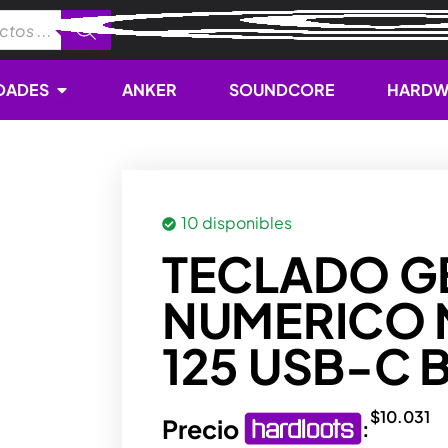
Open NOVEDADES
DADES
ANKER
SOUNDCORE
HARDW
10 disponibles
TECLADO G
NUMERICO
125 USB-C 
$
10.031
Precio
: