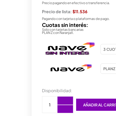
Precio pagando en efectivo o transferencia.
Precio de lista:
$11.536
Pagando con tarjeta o plataformas de pago.
Cuotas sin interés:
Solo con tarjetas bancarias
PLAN Z con NaranjaX.
TECLADO
Disponibilidad:
GENIUS
NUMERICO
AÑADIR AL CARR
NUMPAD
125
USB-