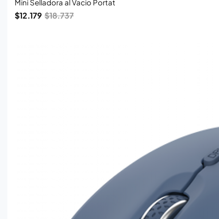
Mini Selladora al Vacio Portat
$
12.179
$
18.737