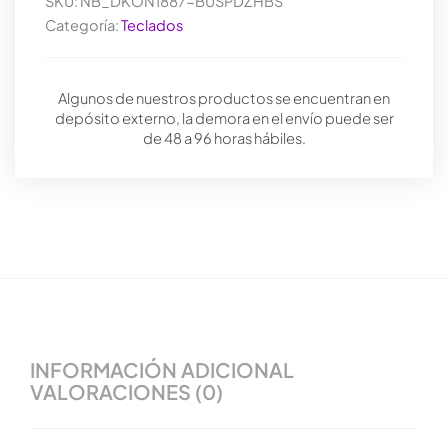
SKU:
NB_DKON1887-BUSPDZHBS
sin
costuras
Categoría:
Teclados
Estuche
gris
Sin
Algunos de nuestros productos se encuentran en
LED
depósito externo, la demora en el envío puede ser
cantidad
de 48 a 96 horas hábiles.
INFORMACIÓN ADICIONAL
VALORACIONES (0)