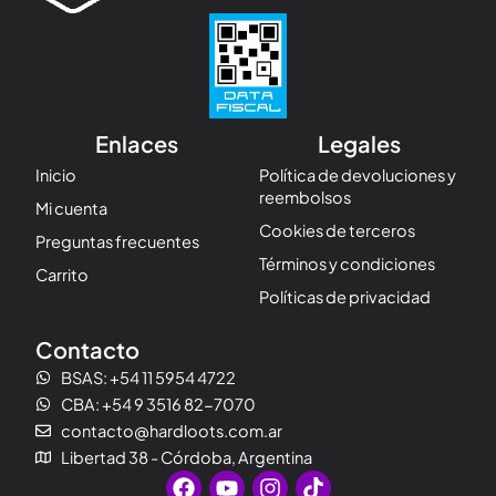
Enlaces
Legales
Inicio
Política de devoluciones y
reembolsos
Mi cuenta
Cookies de terceros
Preguntas frecuentes
Términos y condiciones
Carrito
Políticas de privacidad
Contacto
BSAS: +54 11 5954 4722
CBA: +54 9 3516 82-7070
contacto@hardloots.com.ar
Libertad 38 - Córdoba, Argentina
F
Y
I
T