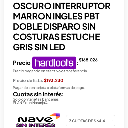
OSCURO INTERRUPTOR
MARRON INGLES PBT
DOBLE DISPARO SIN
COSTURAS ESTUCHE
GRIS SIN LED
$
168.026
Precio
:
Precio pagando en efectivo o transferencia.
Precio de lista:
$193.230
Pagando con tarjeta o plataformas de pago.
Cuotas sin interés:
Solo con tarjetas bancarias
PLAN Z con NaranjaX.