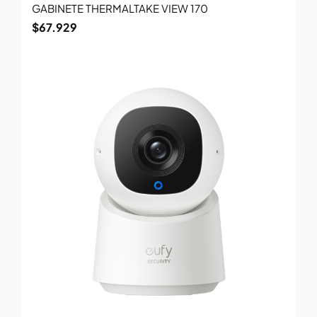
GABINETE THERMALTAKE VIEW 170
$
67.929
El
El
precio
precio
original
actual
era:
es:
$84.700.
$55.000.