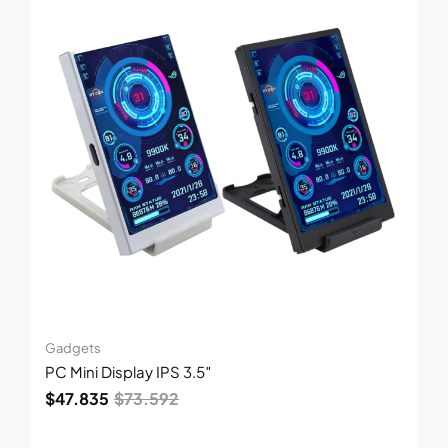
era:
es:
$73.592.
$47.835.
Gadgets
PC Mini Display IPS 3.5″
$
47.835
$
73.592