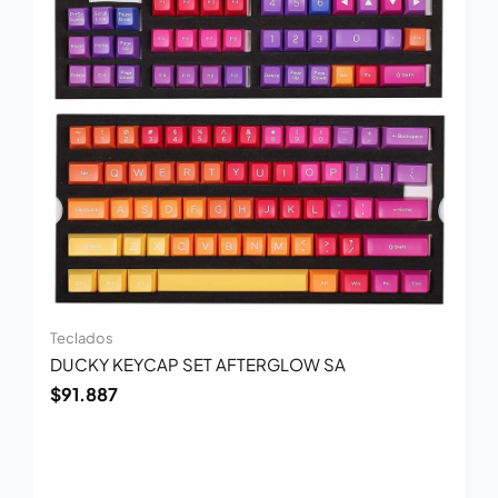
Teclados
DUCKY KEYCAP SET AFTERGLOW SA
$
91.887
El
El
precio
precio
original
actual