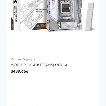
Mother Gigabyte
MOTHER GIGABYTE (AM5) X870I AO
$
489.666