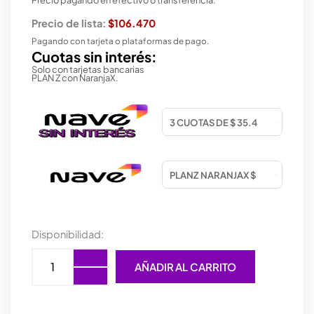
Precio de lista:
$106.470
Pagando con tarjeta o plataformas de pago.
Cuotas sin interés:
Solo con tarjetas bancarias
PLAN Z con NaranjaX.
MICROFONO
Disponibilidad:
TRUST
LANCE
AÑADIR AL CARRITO
GXT242
cantidad