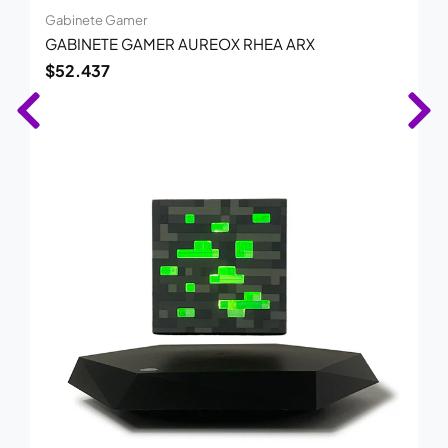
Gabinete Gamer
GABINETE GAMER AUREOX RHEA ARX
$
52.437
El
El
precio
precio
original
actual
era:
es:
$327.692.
$213.000.