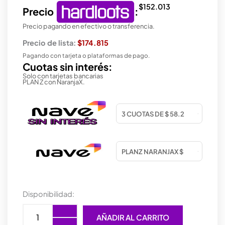
$
152.013
Precio
:
Precio pagando en efectivo o transferencia.
Precio de lista:
$174.815
Pagando con tarjeta o plataformas de pago.
Cuotas sin interés:
Solo con tarjetas bancarias
PLAN Z con NaranjaX.
PARLANTE
Disponibilidad:
BLUETOOTH
GENIUS
AÑADIR AL CARRITO
SP-