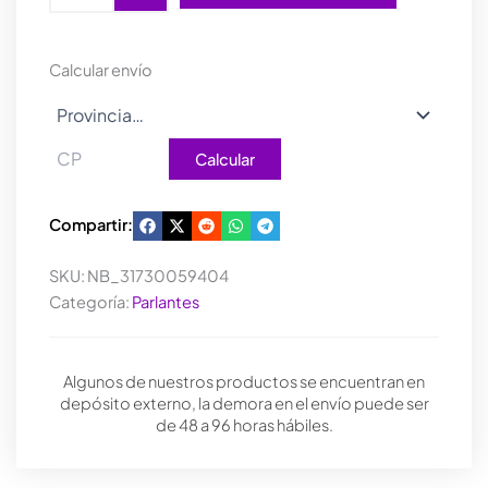
HF1220BT
45W
PINE
Calcular envío
WOOD
cantidad
Calcular
Compartir:
SKU:
NB_31730059404
Categoría:
Parlantes
Algunos de nuestros productos se encuentran en
depósito externo, la demora en el envío puede ser
de 48 a 96 horas hábiles.