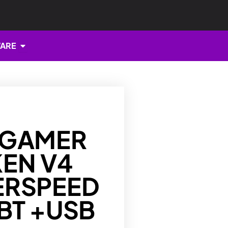
Open HARDWARE
ARE
 GAMER
EN V4
ERSPEED
BT +USB