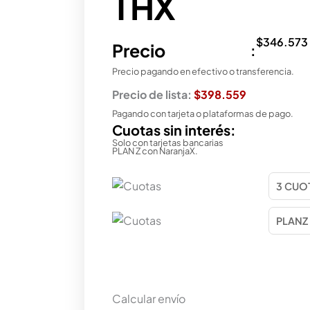
THX
$
346.573
Precio
:
Precio pagando en efectivo o transferencia.
Precio de lista:
$398.559
Pagando con tarjeta o plataformas de pago.
Cuotas sin interés:
Solo con tarjetas bancarias
PLAN Z con NaranjaX.
Calcular envío