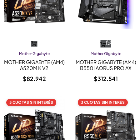
Mother Gigabyte
Mother Gigabyte
MOTHER GIGABYTE (AM4)
MOTHER GIGABYTE (AM4)
A520M K V2
B550I AORUS PRO AX
$
82.942
$
312.541
3 CUOTAS SIN INTERÉS
3 CUOTAS SIN INTERÉS