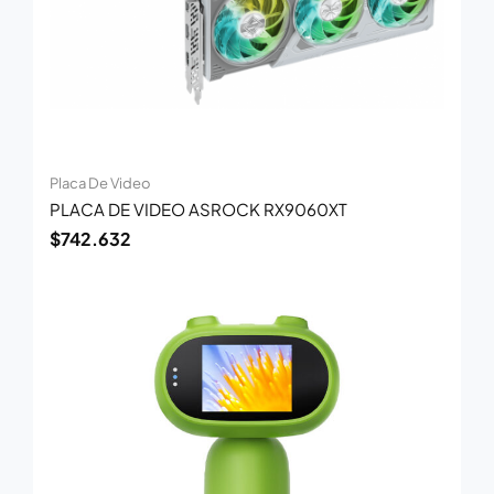
Placa De Video
PLACA DE VIDEO ASROCK RX9060XT
$
742.632
El
El
precio
precio
original
actual
era:
es:
$94.700.
$61.500.