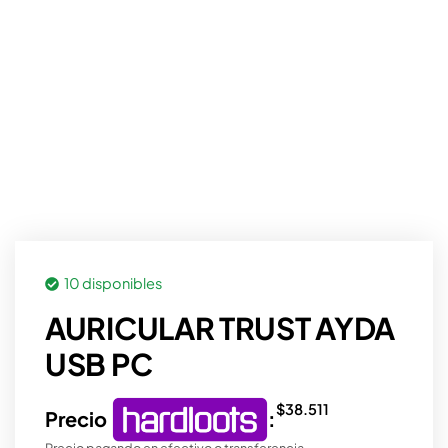
10 disponibles
AURICULAR TRUST AYDA
USB PC
$
38.511
Precio
:
Precio pagando en efectivo o transferencia.