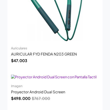
Auriculares
AURICULAR FYD FENDA N203 GREEN
$
47.003
El
El
precio
precio
original
actual
Imagen
era:
es:
Proyector Android Dual Screen
$767.000.
$498.000.
$
498.000
$
767.000