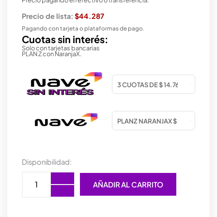
Precio de lista:
$44.287
Pagando con tarjeta o plataformas de pago.
Cuotas sin interés:
Solo con tarjetas bancarias
PLAN Z con NaranjaX.
AURICULAR
Disponibilidad:
TRUST
AYDA
AÑADIR AL CARRITO
USB
PC
cantidad